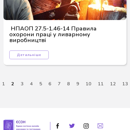
 НПАОП 27.5-1.46-14 Правила 
охорони праці у ливарному 
виробництві
Детальніше
1
2
3
4
5
6
7
8
9
10
11
12
13